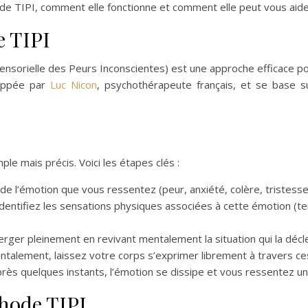
ode TIPI, comment elle fonctionne et comment elle peut vous aid
 TIPI
ensorielle des Peurs Inconscientes) est une approche efficace po
loppée par
Luc Nicon
, psychothérapeute français, et se base s
e mais précis. Voici les étapes clés :
e l’émotion que vous ressentez (peur, anxiété, colère, tristesse,
dentifiez les sensations physiques associées à cette émotion (ten
rger pleinement en revivant mentalement la situation qui la décl
ntalement, laissez votre corps s’exprimer librement à travers ce
ès quelques instants, l’émotion se dissipe et vous ressentez u
thode TIPI